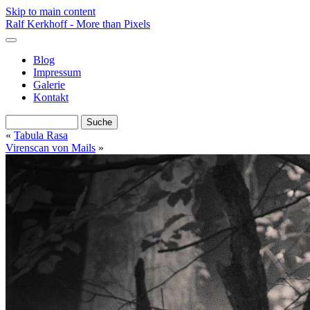
Skip to main content
Ralf Kerkhoff - More than Pixels
Blog
Impressum
Galerie
Kontakt
«
Tabula Rasa
Virenscan von Mails
»